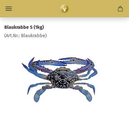
Blau­krab­be S (1kg)
(Art.Nr.:
Blau­krab­be
)