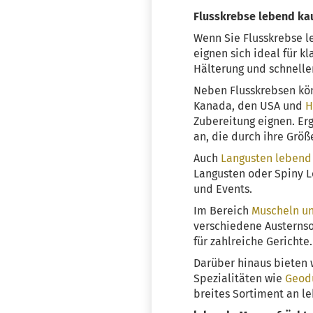
Flusskrebse lebend ka
Wenn Sie Flusskrebse l
eignen sich ideal für k
Hälterung und schnellen
Neben Flusskrebsen kö
Kanada, den USA und
H
Zubereitung eignen. Er
an, die durch ihre Größ
Auch
Langusten lebend 
Langusten oder Spiny L
und Events.
Im Bereich
Muscheln un
verschiedene Austernsor
für zahlreiche Gerichte.
Darüber hinaus bieten 
Spezialitäten wie
Geod
breites Sortiment an l