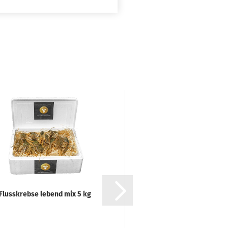
Fluss­kreb­se le­bend mix 5 kg
Hum­mer (M)