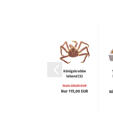
Be­lu­ga Ster­let
Kö­nigs­krab­be
Ka­vi­ar
le­bend (S)
Statt 49,99 EUR
Statt 220,00 EUR
Nur 14,00 EUR
Nur 115,00 EUR
Ni