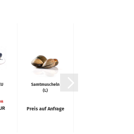
EU
Samt­mu­scheln
Hum­mer (XL)
(L)
Hel­go­land
UR
EUR
Preis auf Anfrage
Preis auf Anfrage