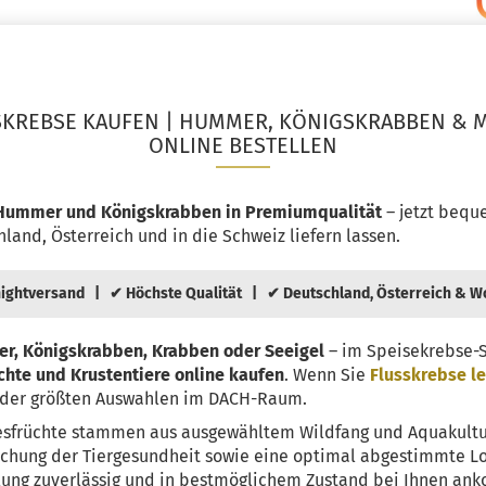
SKREBSE KAUFEN | HUMMER, KÖNIGSKRABBEN & 
ONLINE BESTELLEN
 Hummer und Königskrabben in Premiumqualität
– jetzt bequ
land, Österreich und in die Schweiz liefern lassen.
ightversand | ✔ Höchste Qualität | ✔ Deutschland, Österreich & W
r, Königskrabben, Krabben oder Seeigel
– im Speisekrebse-
hte und Krustentiere online kaufen
. Wenn Sie
Flusskrebse l
e der größten Auswahlen im DACH-Raum.
sfrüchte stammen aus ausgewähltem Wildfang und Aquakultur
chung der Tiergesundheit sowie eine optimal abgestimmte Log
ellung zuverlässig und in bestmöglichem Zustand bei Ihnen an