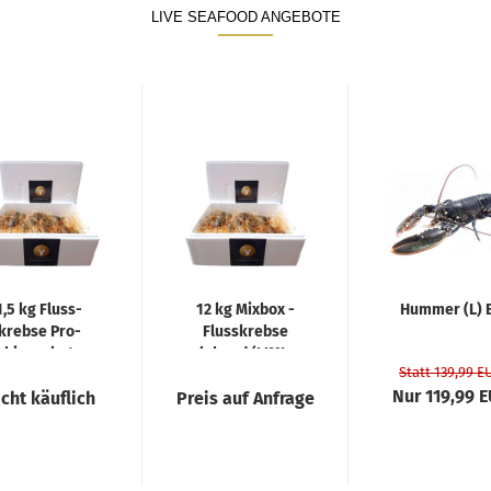
LIVE SEAFOOD ANGEBOTE
1,5 kg Fluss­
12 kg Mix­box -
Hum­mer (L) 
kreb­se Pro­
Fluss­kreb­se
bier­pa­ket
le­bend (LI­MI­
Statt 139,99 E
TIER­TES AN­GE­
Nur 119,99 
cht käuflich
Preis auf Anfrage
BOT)