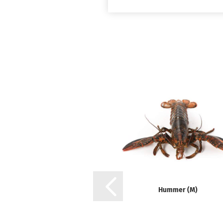
reb­se le­bend mix 5 kg
Hum­mer (M)