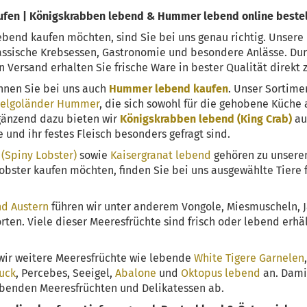
ufen | Königskrabben lebend & Hummer lebend online beste
ebend kaufen möchten, sind Sie bei uns genau richtig. Unser
lassische Krebsessen, Gastronomie und besondere Anlässe. Dur
 Versand erhalten Sie frische Ware in bester Qualität direkt 
nnen Sie bei uns auch
Hummer lebend kaufen
. Unser Sortim
elgoländer Hummer
, die sich sowohl für die gehobene Küche a
gänzend dazu bieten wir
Königskrabben lebend (King Crab)
au
e und ihr festes Fleisch besonders gefragt sind.
(Spiny Lobster)
sowie
Kaisergranat lebend
gehören zu unsere
obster kaufen möchten, finden Sie bei uns ausgewählte Tiere 
d Austern
führen wir unter anderem Vongole, Miesmuscheln, 
ten. Viele dieser Meeresfrüchte sind frisch oder lebend erhäl
wir weitere Meeresfrüchte wie lebende
White Tigere Garnelen
uck
, Percebes, Seeigel,
Abalone
und
Oktopus lebend
an. Dami
ebenden Meeresfrüchten und Delikatessen ab.