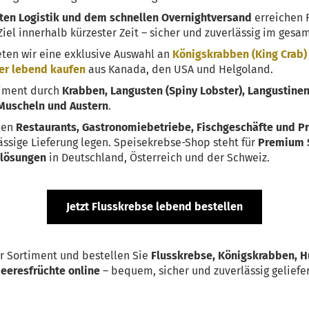
ten Logistik und dem schnellen Overnightversand
erreichen 
Ziel innerhalb kürzester Zeit – sicher und zuverlässig im ge
ten wir eine exklusive Auswahl an
Königskrabben (King Crab)
r lebend kaufen
aus Kanada, den USA und Helgoland.
timent durch
Krabben, Langusten (Spiny Lobster), Langustinen
Muscheln und Austern
.
len
Restaurants, Gastronomiebetriebe, Fischgeschäfte und P
ässige Lieferung legen. Speisekrebse-Shop steht für
Premium 
dlösungen
in Deutschland, Österreich und der Schweiz.
Jetzt Flusskrebse lebend bestellen
r Sortiment und bestellen Sie
Flusskrebse, Königskrabben, 
eeresfrüchte online
– bequem, sicher und zuverlässig geliefer